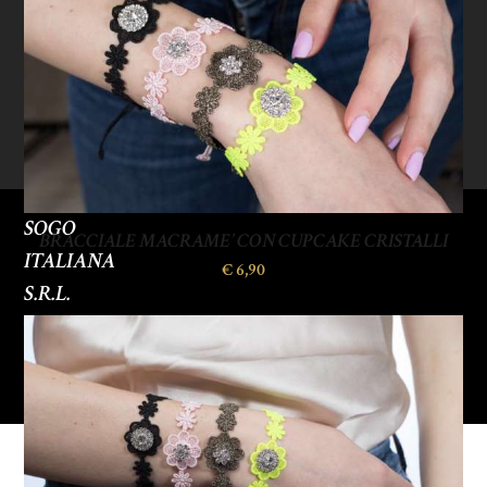
SOGO
BRACCIALE MACRAME’ CON CUPCAKE CRISTALLI
ITALIANA
€
6,90
S.R.L.
P.IVA
09662390153
Privacy
policy