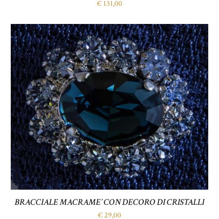
€
131,00
BRACCIALE MACRAME’ CON DECORO DI CRISTALLI
€
29,00