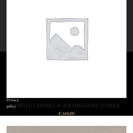
SOGO
ITALIANA
S.R.L.
P.IVA
09662390153
Privacy
ANELLO CAMMEO AGATA YORKSHIRE TERRIER
policy
€
160,00