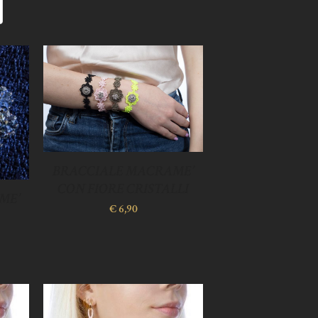
BRACCIALE MACRAME’
CON FIORE CRISTALLI
ME’
€
6,90