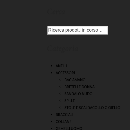
Cerca
Categoria
ANELLI
ACCESSORI
BACIAMANO
BRETELLE DONNA
SANDALO NUDO
SPILLE
STOLE E SCALDACOLLO GIOIELLO
BRACCIALI
COLLANE
GEMELLI UOMO