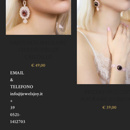
BELLEZZA
HA
IL
SUO
STILE
ORECCHINI MACRAME’
CON DECORO IN
CRISTALLO
€
49,00
EMAIL
&
TELEFONO
PICCOLI ORECCHI
info@jewelsjoy.it
MACRAME’ E CRISTA
+
€
39,00
39
0521-
1412703