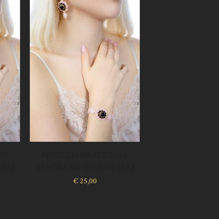
NI
PICCOLO BRACCIALE
LLI
MACRAME’ E CRISTALLI
€
25,00