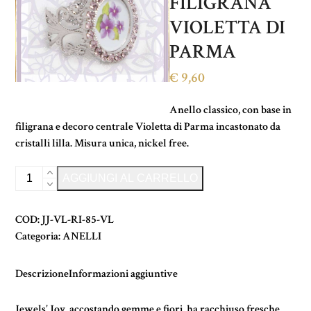
FILIGRANA
VIOLETTA DI
PARMA
€
9,60
Anello classico, con base in
filigrana e decoro centrale Violetta di Parma incastonato da
cristalli lilla. Misura unica, nickel free.
ANELLO
Alternative:
AGGIUNGI AL CARRELLO
CON
FILIGRANA
COD:
JJ-VL-RI-85-VL
VIOLETTA
Categoria:
ANELLI
DI
PARMA
quantità
Descrizione
Informazioni aggiuntive
Jewels’ Joy, accostando gemme e fiori, ha racchiuso fresche