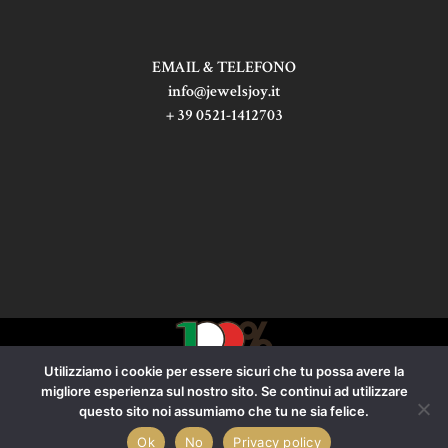
EMAIL & TELEFONO
info@jewelsjoy.it
+ 39 0521-1412703
Utilizziamo i cookie per essere sicuri che tu possa avere la
SOGO ITALIANA S.R.L.
migliore esperienza sul nostro sito. Se continui ad utilizzare
questo sito noi assumiamo che tu ne sia felice.
P.IVA 09662390153
Privacy policy
Ok
No
Privacy policy