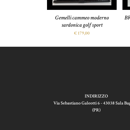
Gemelli cammeo moderno
B
sardonica golf sport
€
179,00
INDIRIZZO
Via Sebastiano Galeotti 6 - 43038 Sala B
(PR)