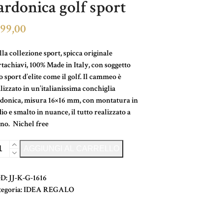
ardonica golf sport
99,00
la collezione sport, spicca originale
tachiavi, 100% Made in Italy, con soggetto
 sport d’elite come il golf. Il cammeo è
lizzato in un’italianissima conchiglia
rdonica, misura 16×16 mm, con montatura in
io e smalto in nuance, il tutto realizzato a
no. Nichel free
tachiavi
Alternative:
AGGIUNGI AL CARRELLO
mmeo
donica
D:
JJ-K-G-1616
f
tegoria:
IDEA REGALO
rt
ntità