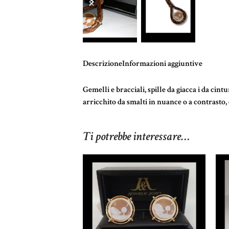
precedente
successiva
Descrizione
Informazioni aggiuntive
Gemelli e bracciali, spille da giacca i da cin
arricchito da smalti in nuance o a contrasto
Ti potrebbe interessare…